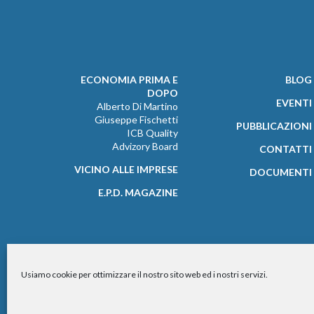
ECONOMIA PRIMA E
BLOG
DOPO
EVENTI
Alberto Di Martino
Giuseppe Fischetti
PUBBLICAZIONI
ICB Quality
Advizory Board
CONTATTI
VICINO ALLE IMPRESE
DOCUMENTI
E.P.D. MAGAZINE
Usiamo cookie per ottimizzare il nostro sito web ed i nostri servizi.